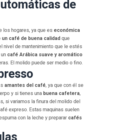
automáticas de
e los hogares, ya que es
económica
e
un café de buena calidad
que
el nivel de mantenimiento que le estés
, un
café Arábica suave y aromático
ras. El molido puede ser medio o fino.
presso
os
amantes del café
, ya que con él se
erpo y si tienes una
buena cafetera
,
 si variamos la finura del molido del
 café expreso. Estas maquinas suelen
r espuma con la leche y preparar
cafés
ulas