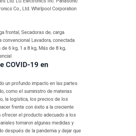
ies Ltd. LG Electronics Inc. Panasonic
ics Co., Ltd. Whirlpool Corporation
 frontal‚ Secadoras de‚ carga
ra convencional Lavadora‚ conectada
 de 6 kg‚ 1 a 8 kg‚ Más de 8 kg‚
encial
de COVID-19 en
do un profundo impacto en las partes
, como el suministro de materias
, la logística, los precios de los
cer frente con éxito a la creciente
ofrecer el producto adecuado a los
ariales tomaron algunas medidas y
ado después de la pandemia y dejar que