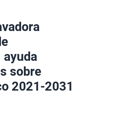
avadora
de
1 ayuda
es sobre
ico 2021-2031