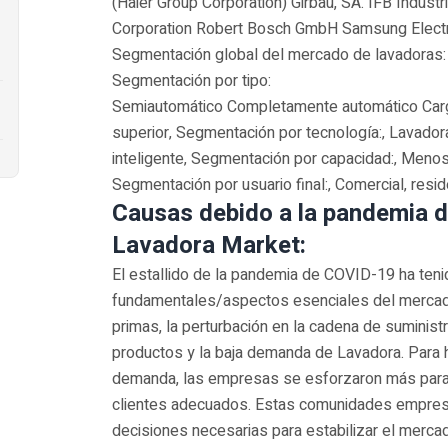
(Haier Group Corporation) Girbau, SA. IFB Industr
Corporation Robert Bosch GmbH Samsung Electron
Segmentación global del mercado de lavadoras:
Segmentación por tipo:
Semiautomático Completamente automático Carga
superior‚ Segmentación por tecnología:‚ Lavado
inteligente‚ Segmentación por capacidad:‚ Menos
Segmentación por usuario final:‚ Comercial‚ resid
Causas debido a la pandemia 
Lavadora Market:
El estallido de la pandemia de COVID-19 ha teni
fundamentales/aspectos esenciales del mercado
primas, la perturbación en la cadena de suministro
productos y la baja demanda de Lavadora. Para ha
demanda, las empresas se esforzaron más para 
clientes adecuados. Estas comunidades empres
decisiones necesarias para estabilizar el merc