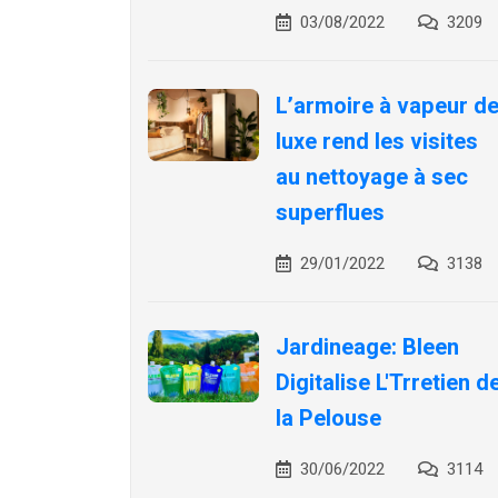
03/08/2022
3209
L’armoire à vapeur d
luxe rend les visites
au nettoyage à sec
superflues
29/01/2022
3138
Jardineage: Bleen
Digitalise L'Trretien d
la Pelouse
30/06/2022
3114