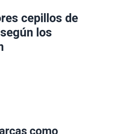
res cepillos de
 según los
n
marcas como