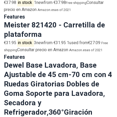
€37.98
in stock
1newfrom €37.98
Consultar
Free shipping
precio en Amazon
Amazon.es
as of 2021
Features
Meister 821420 - Carretilla de
plataforma
€31.95
in stock
3newfrom €31.95 1used from€27.09
Free
Consultar precio en Amazon
shipping
Amazon.es
as of 2021
Features
Dewel Base Lavadora, Base
Ajustable de 45 cm-70 cm con 4
Ruedas Giratorias Dobles de
Goma Soporte para Lavadora,
Secadora y
Refrigerador,360°Giración