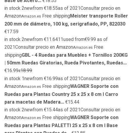
Base de Acero...
€18.55
in stock 2newfrom €18.55as of 2021Consultar precio en
Amazon
Free shipping
Meister transporte Roller
Amazon.es
200 mm de diámetro, 100 kg, serigrafiado, PP, 822030
€17.59
in stock 2newfrom €11.6411used from€9.99 as of
2021Consultar precio en Amazon
Free
Amazon.es
shipping
GBL - 4 Ruedas para Muebles + Tornillos 200KG
| 50mm Ruedas Giratorias, Rueda Pivotantes, Ruedas...
€16.99
18.99
€
in stock 1newfrom €16.99as of 2021Consultar precio en
Amazon
Free shipping
WAGNER Soporte con
Amazon.es
Ruedas para Plantas Country 25 x 25 x 8 cm I Carro
para macetas de Madera...
€15.44
in stock 2newfrom €15.44as of 2021Consultar precio en
Amazon
Free shipping
WAGNER Soporte con
Amazon.es
Ruedas para Plantas PALETTI 25 x 25 x 8 cm I Base