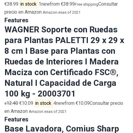
€38.99
in stock
1newfrom €38.99
Consultar
Free shipping
precio en Amazon
Amazon.es
as of 2021
Features
WAGNER Soporte con Ruedas
para Plantas PALETTI 29 x 29 x
8 cm I Base para Plantas con
Ruedas de Interiores I Madera
Maciza con Certificado FSC®,
Natural I Capacidad de Carga
100 kg - 20003701
12.40
€10.09
in stock
4newfrom €10.09Consultar precio
€
en Amazon
Amazon.es
as of 2021
Features
Base Lavadora, Comius Sharp