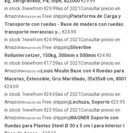
kg, serigrafiado, Pa, tope, 822000
€29.99
in stock 3newfrom €29.99as of 2021Consultar precio en
Amazon
Free shipping
Plataforma de Carga y
Amazon.es
Transporte con ruedas - Base de madera con ruedas
transporte merancias y...
€24.99
in stock 1newfrom €24.99as of 2021Consultar precio en
Amazon
Free shipping
Silverline
Amazon.es
Rolluntersetzer, 150kg, 300mm x 500mm
€24.90
in stock 6newfrom €17.59as of 2021Consultar precio en
Amazon
Louis Moulin Base con 4 Ruedas para
Amazon.es
Macetas, Extensible, Gris Martillado, 35x35x8 cm, 8001
€24.69
in stock 1newfrom €24.69as of 2021Consultar precio en
Amazon
Free shipping
Lechuza, Soporte
€23.95
Amazon.es
in stock 1newfrom €23.95as of 2021Consultar precio en
Amazon
Free shipping
WAGNER Soporte con
Amazon.es
Ruedas para Plantas Steel Ø 30 x 5 cm I para Interior I