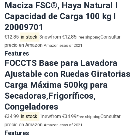
Maciza FSC®, Haya Natural I
Capacidad de Carga 100 kg I
20009701
€12.85
in stock
3newfrom €12.85
Consultar
Free shipping
precio en Amazon
Amazon.es
as of 2021
Features
FOCCTS Base para Lavadora
Ajustable con Ruedas Giratorias
Carga Máxima 500kg para
Secadoras,Frigoríficos,
Congeladores
€34.99
in stock
1newfrom €34.99
Consultar
Free shipping
precio en Amazon
Amazon.es
as of 2021
Features