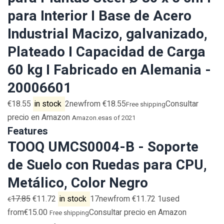
para Interior I Base de Acero
Industrial Macizo, galvanizado,
Plateado I Capacidad de Carga
60 kg I Fabricado en Alemania -
20006601
€18.55
in stock
2newfrom €18.55
Consultar
Free shipping
precio en Amazon
Amazon.es
as of 2021
Features
TOOQ UMCS0004-B - Soporte
de Suelo con Ruedas para CPU,
Metálico, Color Negro
17.85
€11.72
in stock
17newfrom €11.72 1used
€
from€15.00
Consultar precio en Amazon
Free shipping