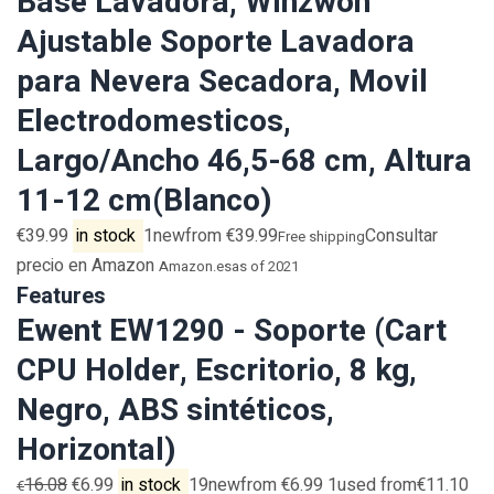
Base Lavadora, Winzwon
Ajustable Soporte Lavadora
para Nevera Secadora, Movil
Electrodomesticos,
Largo/Ancho 46,5-68 cm, Altura
11-12 cm(Blanco)
€39.99
in stock
1newfrom €39.99
Consultar
Free shipping
precio en Amazon
Amazon.es
as of 2021
Features
Ewent EW1290 - Soporte (Cart
CPU Holder, Escritorio, 8 kg,
Negro, ABS sintéticos,
Horizontal)
16.08
€6.99
in stock
19newfrom €6.99 1used from€11.10
€