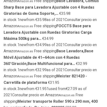
Amazon
Free shipping
Base Lavadora, Comius
Amazon.es
Sharp Base para Lavadora Ajustable con 4 Ruedas
Giratorias de Goma Soporte,...
€35.98
in stock 1newfrom €35.98as of 2021Consultar precio en
Amazon
Free shipping
FOCCTS Base para
Amazon.es
Lavadora Ajustable con Ruedas Giratorias Carga
Máxima 500kg para...
€34.99
in stock 1newfrom €34.99as of 2021Consultar precio en
Amazon
Free shipping
Base Lavadora,Base
Amazon.es
Móvil Ajustable de 41~64cm con 4 Ruedas
360°Giración,Base Multifuncional para...
€32.99
in stock 1newfrom €32.99as of 2021Consultar precio en
Amazon
Free shipping
Meister 821420 -
Amazon.es
Carretilla de plataforma
€31.95
in stock 3newfrom €31.951used from€27.09 as of
2021Consultar precio en Amazon
Free
Amazon.es
shipping
Meister transporte Roller 590 x 290 mm, 400