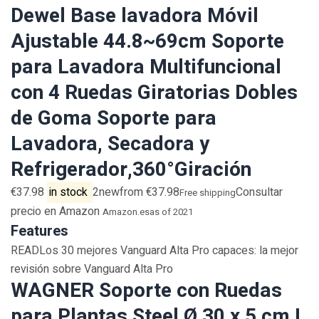
Dewel Base lavadora Móvil
Ajustable 44.8~69cm Soporte
para Lavadora Multifuncional
con 4 Ruedas Giratorias Dobles
de Goma Soporte para
Lavadora, Secadora y
Refrigerador,360°Giración
€37.98
in stock
2newfrom €37.98
Consultar
Free shipping
precio en Amazon
Amazon.es
as of 2021
Features
READLos 30 mejores Vanguard Alta Pro capaces: la mejor
revisión sobre Vanguard Alta Pro
WAGNER Soporte con Ruedas
para Plantas Steel Ø 30 x 5 cm I