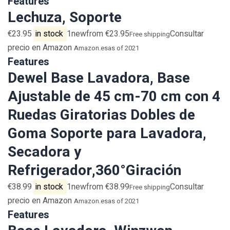
Features
Lechuza, Soporte
€23.95
in stock
1newfrom €23.95
Consultar
Free shipping
precio en Amazon
Amazon.es
as of 2021
Features
Dewel Base Lavadora, Base
Ajustable de 45 cm-70 cm con 4
Ruedas Giratorias Dobles de
Goma Soporte para Lavadora,
Secadora y
Refrigerador,360°Giración
€38.99
in stock
1newfrom €38.99
Consultar
Free shipping
precio en Amazon
Amazon.es
as of 2021
Features