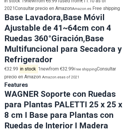
in stock 19newfrom €6.991used from€11.10 as of
2021Consultar precio en Amazon
Free shipping
Amazon.es
Base Lavadora,Base Móvil
Ajustable de 41~64cm con 4
Ruedas 360°Giración,Base
Multifuncional para Secadora y
Refrigerador
€32.99
in stock
1newfrom €32.99
Consultar
Free shipping
precio en Amazon
Amazon.es
as of 2021
Features
WAGNER Soporte con Ruedas
para Plantas PALETTI 25 x 25 x
8 cm I Base para Plantas con
Ruedas de Interior I Madera