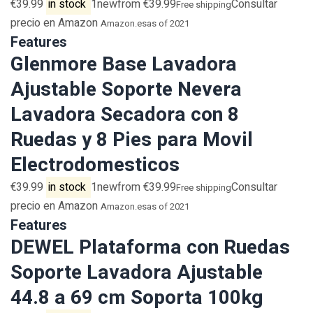
€39.99
in stock
1newfrom €39.99
Consultar
Free shipping
precio en Amazon
Amazon.es
as of 2021
Features
Glenmore Base Lavadora
Ajustable Soporte Nevera
Lavadora Secadora con 8
Ruedas y 8 Pies para Movil
Electrodomesticos
€39.99
in stock
1newfrom €39.99
Consultar
Free shipping
precio en Amazon
Amazon.es
as of 2021
Features
DEWEL Plataforma con Ruedas
Soporte Lavadora Ajustable
44.8 a 69 cm Soporta 100kg