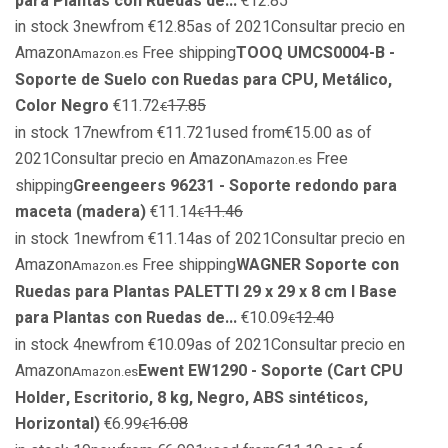
para Plantas con Ruedas de...
€12.85
in stock 3newfrom €12.85as of 2021Consultar precio en
Amazon
Free shipping
TOOQ UMCS0004-B -
Amazon.es
Soporte de Suelo con Ruedas para CPU, Metálico,
Color Negro
€11.72
17.85
€
in stock 17newfrom €11.721used from€15.00 as of
2021Consultar precio en Amazon
Free
Amazon.es
shipping
Greengeers 96231 - Soporte redondo para
maceta (madera)
€11.14
11.46
€
in stock 1newfrom €11.14as of 2021Consultar precio en
Amazon
Free shipping
WAGNER Soporte con
Amazon.es
Ruedas para Plantas PALETTI 29 x 29 x 8 cm I Base
para Plantas con Ruedas de...
€10.09
12.40
€
in stock 4newfrom €10.09as of 2021Consultar precio en
Amazon
Ewent EW1290 - Soporte (Cart CPU
Amazon.es
Holder, Escritorio, 8 kg, Negro, ABS sintéticos,
Horizontal)
€6.99
16.08
€