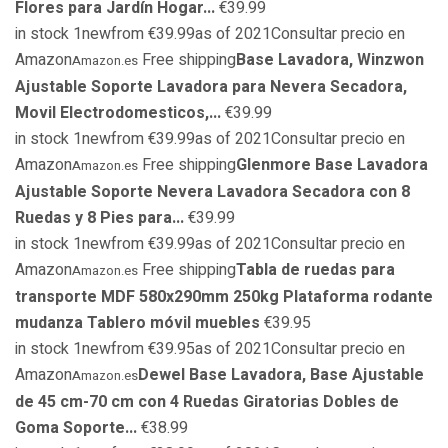
Flores para Jardín Hogar...
€39.99
in stock 1newfrom €39.99as of 2021Consultar precio en
Amazon
Free shipping
Base Lavadora, Winzwon
Amazon.es
Ajustable Soporte Lavadora para Nevera Secadora,
Movil Electrodomesticos,...
€39.99
in stock 1newfrom €39.99as of 2021Consultar precio en
Amazon
Free shipping
Glenmore Base Lavadora
Amazon.es
Ajustable Soporte Nevera Lavadora Secadora con 8
Ruedas y 8 Pies para...
€39.99
in stock 1newfrom €39.99as of 2021Consultar precio en
Amazon
Free shipping
Tabla de ruedas para
Amazon.es
transporte MDF 580x290mm 250kg Plataforma rodante
mudanza Tablero móvil muebles
€39.95
in stock 1newfrom €39.95as of 2021Consultar precio en
Amazon
Dewel Base Lavadora, Base Ajustable
Amazon.es
de 45 cm-70 cm con 4 Ruedas Giratorias Dobles de
Goma Soporte...
€38.99