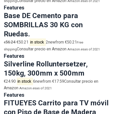
Consultar precio en Amazon
shipping
Amazon.es
as of 2021
Features
Base DE Cemento para
SOMBRILLAS 30 KG con
Ruedas.
56.24
€50.21
in stock
2newfrom €50.21
€
Free
Consultar precio en Amazon
shipping
Amazon.es
as of 2021
Features
Silverline Rolluntersetzer,
150kg, 300mm x 500mm
€24.90
in stock
6newfrom €17.59Consultar precio en
Amazon
Amazon.es
as of 2021
Features
FITUEYES Carrito para TV móvil
con Piso de Base de Madera