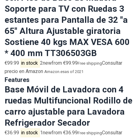
Soporte para TV con Ruedas 3
estantes para Pantalla de 32 "a
65" Altura Ajustable giratoria
Sostiene 40 kgs MAX VESA 600
* 400 mm TT306503GB
€99.99
in stock
2newfrom €99.99
Consultar
Free shipping
precio en Amazon
Amazon.es
as of 2021
Features
Base Móvil de Lavadora con 4
ruedas Multifuncional Rodillo de
carro ajustable para Lavadora
Refrigerador Secador
€36.99
in stock
1newfrom €36.99
Consultar
Free shipping