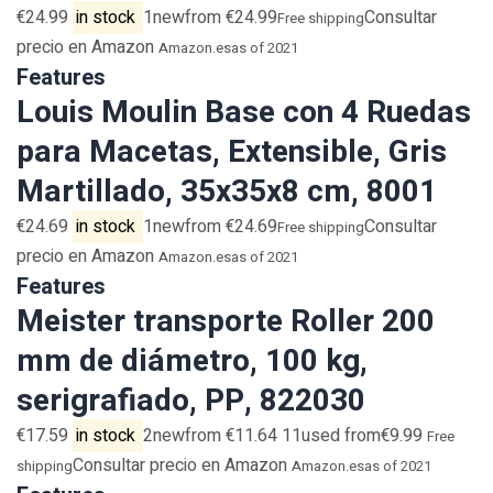
€24.99
in stock
1newfrom €24.99
Consultar
Free shipping
precio en Amazon
Amazon.es
as of 2021
Features
Louis Moulin Base con 4 Ruedas
para Macetas, Extensible, Gris
Martillado, 35x35x8 cm, 8001
€24.69
in stock
1newfrom €24.69
Consultar
Free shipping
precio en Amazon
Amazon.es
as of 2021
Features
Meister transporte Roller 200
mm de diámetro, 100 kg,
serigrafiado, PP, 822030
€17.59
in stock
2newfrom €11.64 11used from€9.99
Free
Consultar precio en Amazon
shipping
Amazon.es
as of 2021