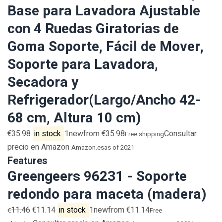
Base para Lavadora Ajustable
con 4 Ruedas Giratorias de
Goma Soporte, Fácil de Mover,
Soporte para Lavadora,
Secadora y
Refrigerador(Largo/Ancho 42-
68 cm, Altura 10 cm)
€35.98
in stock
1newfrom €35.98
Consultar
Free shipping
precio en Amazon
Amazon.es
as of 2021
Features
Greengeers 96231 - Soporte
redondo para maceta (madera)
11.46
€11.14
in stock
1newfrom €11.14
€
Free