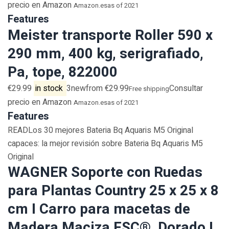
precio en Amazon
Amazon.es
as of 2021
Features
Meister transporte Roller 590 x
290 mm, 400 kg, serigrafiado,
Pa, tope, 822000
€29.99
in stock
3newfrom €29.99
Consultar
Free shipping
precio en Amazon
Amazon.es
as of 2021
Features
READLos 30 mejores Bateria Bq Aquaris M5 Original
capaces: la mejor revisión sobre Bateria Bq Aquaris M5
Original
WAGNER Soporte con Ruedas
para Plantas Country 25 x 25 x 8
cm I Carro para macetas de
Madera Maciza FSC®, Dorado I