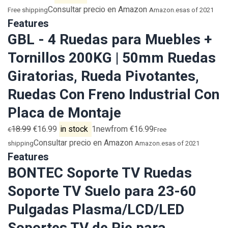
Consultar precio en Amazon
Free shipping
Amazon.es
as of 2021
Features
GBL - 4 Ruedas para Muebles +
Tornillos 200KG | 50mm Ruedas
Giratorias, Rueda Pivotantes,
Ruedas Con Freno Industrial Con
Placa de Montaje
18.99
€16.99
in stock
1newfrom €16.99
€
Free
Consultar precio en Amazon
shipping
Amazon.es
as of 2021
Features
BONTEC Soporte TV Ruedas
Soporte TV Suelo para 23-60
Pulgadas Plasma/LCD/LED