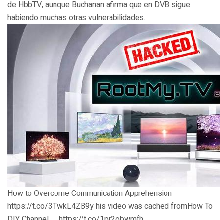
de HbbTV, aunque Buchanan afirma que en DVB sigue
habiendo muchas otras vulnerabilidades.
How to Overcome Communication Apprehension
https://t.co/3TwkL4ZB9y his video was cached fromHow To
DIY Channel ,… https://t.co/1pr2obwmfh