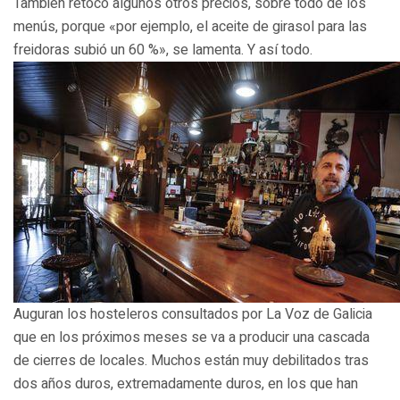
También retocó algunos otros precios, sobre todo de los
menús, porque «por ejemplo, el aceite de girasol para las
freidoras subió un 60 %», se lamenta. Y así todo.
Auguran los hosteleros consultados por La Voz de Galicia
que en los próximos meses se va a producir una cascada
de cierres de locales. Muchos están muy debilitados tras
dos años duros, extremadamente duros, en los que han