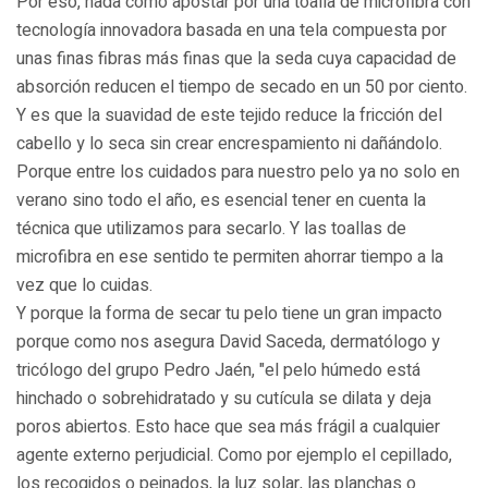
Por eso, nada como apostar por una toalla de microfibra con
tecnología innovadora basada en una tela compuesta por
unas finas fibras más finas que la seda cuya capacidad de
absorción reducen el tiempo de secado en un 50 por ciento.
Y es que la suavidad de este tejido reduce la fricción del
cabello y lo seca sin crear encrespamiento ni dañándolo.
Porque entre los cuidados para nuestro pelo ya no solo en
verano sino todo el año, es esencial tener en cuenta la
técnica que utilizamos para secarlo. Y las toallas de
microfibra en ese sentido te permiten ahorrar tiempo a la
vez que lo cuidas.
Y porque la forma de secar tu pelo tiene un gran impacto
porque como nos asegura David Saceda, dermatólogo y
tricólogo del grupo Pedro Jaén, "el pelo húmedo está
hinchado o sobrehidratado y su cutícula se dilata y deja
poros abiertos. Esto hace que sea más frágil a cualquier
agente externo perjudicial. Como por ejemplo el cepillado,
los recogidos o peinados, la luz solar, las planchas o