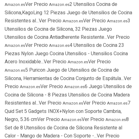
Ver Precio
2 Utensilios Cocina de
Amazon.es
Amazon.es
Silicona,KagoLing 12 Piezas Juego de Utensilios de Cocina
Resistentes al...Ver Precio
Ver Precio
3
Amazon.es
Amazon.es
Utensilios de Cocina de Silicona, 32 Piezas Juego
Utensilios de Cocina Antiadherente Resistente...Ver Precio
Ver Precio
4 Utensilios de Cocina 23
Amazon.es
Amazon.es
Piezas Nylon Juego Cocina Utensilios - Utensilios Cocina
Acero Inoxidable...Ver Precio
Ver Precio
Amazon.es
5 Puricon Juego de Utensilios de Cocina de
Amazon.es
Silicona, Herramientas de Cocina Conjunto de Espátula...Ver
Precio
Ver Precio
6 Juego Utensilios de
Amazon.es
Amazon.es
Cocina de Silicona - 8 Piezas Utensilios de Cocina Madera
Resistentes al...Ver Precio
Ver Precio
7
Amazon.es
Amazon.es
Quid Set 5 Gadgets INOX+Nylon con Soporte Cambria,
Negro, 5.36 cmVer Precio
Ver Precio
8
Amazon.es
Amazon.es
Set de 8 Utensilios de Cocina de Silicona Resistente al
Calor - Mango de Madera - Con Soporte -...Ver Precio