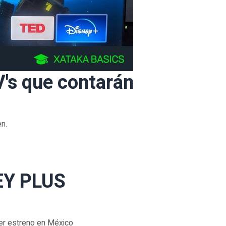
's que contarán
n.
EY PLUS
mer estreno en México