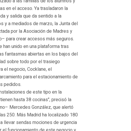
lizado a las familias de los alumnos y
s en el acceso. Ya trasladaron la
da y salida que da sentido a la
vos y a mediados de marzo, la Junta del
actada por la Asociación de Madres y
o– para crear accesos más seguros.
e han unido en una plataforma tras
as fantasmas abiertas en los bajos del
dad sobre todo por el trasiego
a el negocio, Cocklane, el
arcamiento para el estacionamiento de
os pedidos.
nstalaciones de este tipo en la
"tienen hasta 38 cocinas", precisó la
rno– Mercedes González, que alertó
a las 250. Más Madrid ha localizado 180
 a llevar sendas mociones de urgencia
zar el funcionamiento de este negocio y