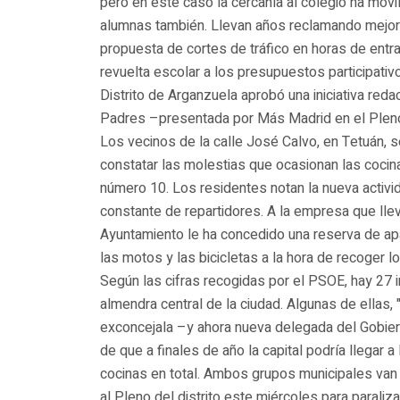
pero en este caso la cercanía al colegio ha movi
alumnas también. Llevan años reclamando mejora
propuesta de cortes de tráfico en horas de entra
revuelta escolar a los presupuestos participati
Distrito de Arganzuela aprobó una iniciativa red
Padres –presentada por Más Madrid en el Plen
Los vecinos de la calle José Calvo, en Tetuán, s
constatar las molestias que ocasionan las cocin
número 10. Los residentes notan la nueva activi
constante de repartidores. A la empresa que llev
Ayuntamiento le ha concedido una reserva de ap
las motos y las bicicletas a la hora de recoger l
Según las cifras recogidas por el PSOE, hay 27 i
almendra central de la ciudad. Algunas de ellas, 
exconcejala –y ahora nueva delegada del Gobie
de que a finales de año la capital podría llegar 
cocinas en total. Ambos grupos municipales van
al Pleno del distrito este miércoles para parali