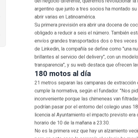
del negocio diferente, queremos revolucionar la 
argentino que junto a tres socios ha montado su
abrir varias en Latinoamérica.
Su primera previsión era abrir una docena de coc
obligado a reducir a seis el número. También est
envíos grandes transportados dos o tres veces 
de Linkedin, la compañía se define como "una nu
brillantes al servicio del delivery", con un mode
transparencia", y su web destaca que ofrecen la
180 motos al día
21 metros separan las campanas de extracción de
cumple la normativa, según el fundador. "Nos pi
inconveniente porque las chimeneas van filtrada
podrían pasar por el entorno del colegio unas 180
licencia al Ayuntamiento el impacto previsto er
horario de 10 de la mañana a 23:30.
No es la primera vez que hay un alzamiento vecina