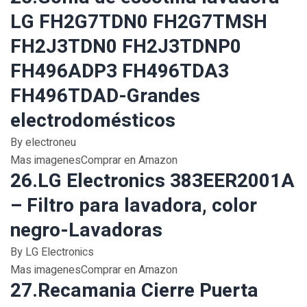
LG FH2G7TDN0 FH2G7TMSH
FH2J3TDN0 FH2J3TDNP0
FH496ADP3 FH496TDA3
FH496TDAD-Grandes
electrodomésticos
By electroneu
Mas imagenesComprar en Amazon
26.LG Electronics 383EER2001A
– Filtro para lavadora, color
negro-Lavadoras
By LG Electronics
Mas imagenesComprar en Amazon
27.Recamania Cierre Puerta