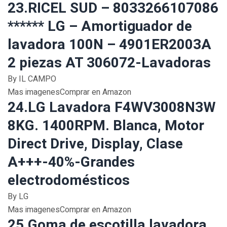
23.RICEL SUD – 8033266107086
****** LG – Amortiguador de
lavadora 100N – 4901ER2003A
2 piezas AT 306072-Lavadoras
By IL CAMPO
Mas imagenesComprar en Amazon
24.LG Lavadora F4WV3008N3W
8KG. 1400RPM. Blanca, Motor
Direct Drive, Display, Clase
A+++-40%-Grandes
electrodomésticos
By LG
Mas imagenesComprar en Amazon
25.Goma de escotilla lavadora