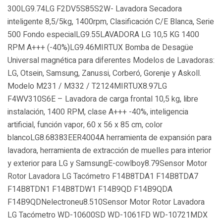
300LG9.74LG F2DV5S85S2W- Lavadora Secadora
inteligente 8,5/5kg, 1400rpm, Clasificación C/E Blanca, Serie
500 Fondo especialLG9.55LAVADORA LG 10,5 KG 1400
RPM A+++ (-40%)LG9.46MIRTUX Bomba de Desagüe
Universal magnética para diferentes Modelos de Lavadoras:
LG, Otsein, Samsung, Zanussi, Corberó, Gorenje y Askoll.
Modelo M231 / M332 / T2124MIRTUX8.97LG
F4WV310S6E – Lavadora de carga frontal 10,5 kg, libre
instalación, 1400 RPM, clase A+++ -40%, inteligencia
artificial, función vapor, 60 x 56 x 85 cm, color
blancoLG8.68383EER4004A herramienta de expansión para
lavadora, herramienta de extracción de muelles para interior
y exterior para LG y SamsungE-cowlboy8.79Sensor Motor
Rotor Lavadora LG Tacómetro F14B8TDA1 F14B8TDA7
F14B8TDN1 F14B8TDW1 F14B9QD F14B9QDA
F14B9QDNelectroneu8.510Sensor Motor Rotor Lavadora
LG Tacómetro WD-10600SD WD-1061FD WD-10721MDX