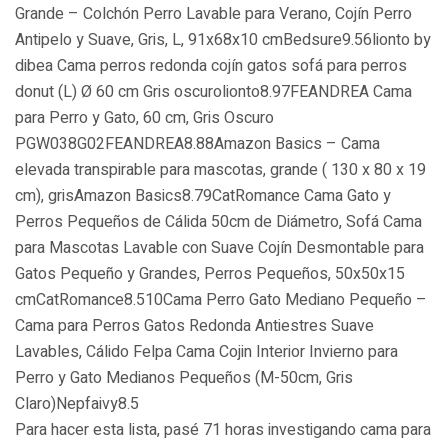
Grande – Colchón Perro Lavable para Verano, Cojín Perro
Antipelo y Suave, Gris, L, 91x68x10 cmBedsure9.56lionto by
dibea Cama perros redonda cojín gatos sofá para perros
donut (L) Ø 60 cm Gris oscurolionto8.97FEANDREA Cama
para Perro y Gato, 60 cm, Gris Oscuro
PGW038G02FEANDREA8.88Amazon Basics – Cama
elevada transpirable para mascotas, grande ( 130 x 80 x 19
cm), grisAmazon Basics8.79CatRomance Cama Gato y
Perros Pequeños de Cálida 50cm de Diámetro, Sofá Cama
para Mascotas Lavable con Suave Cojín Desmontable para
Gatos Pequeño y Grandes, Perros Pequeños, 50x50x15
cmCatRomance8.510Cama Perro Gato Mediano Pequeño –
Cama para Perros Gatos Redonda Antiestres Suave
Lavables, Cálido Felpa Cama Cojin Interior Invierno para
Perro y Gato Medianos Pequeños (M-50cm, Gris
Claro)Nepfaivy8.5
Para hacer esta lista, pasé 71 horas investigando cama para