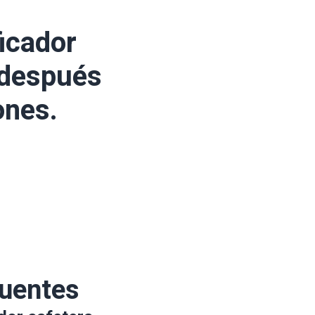
icador
 después
ones.
cuentes