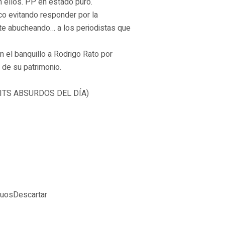
 ellos. PP en estado puro.
tico evitando responder por la
nte abucheando… a los periodistas que
en el banquillo a Rodrigo Rato por
 de su patrimonio.
UITS ABSURDOS DEL DÍA)
guosDescartar