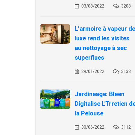
03/08/2022
3208
L’armoire à vapeur d
luxe rend les visites
au nettoyage à sec
superflues
29/01/2022
3138
Jardineage: Bleen
Digitalise L'Trretien d
la Pelouse
30/06/2022
3112