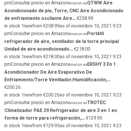
pmConsultar precio en Amazon
QTWW Aire
Amazon.es
Acondicionado de pie, Torre, CNC Aire Acondicionado
de enfriamiento oscilante Aire...
€258.99
in stock 1newfrom €258.99as of noviembre 10, 2021 9:23
pmConsultar precio en Amazon
Portátil
Amazon.es
refrigerador de aire, ventilador de la torre principal
Unidad de aire acondicionado...
€218.00
in stock 1newfrom €218.00as of noviembre 10, 2021 9:23
pmConsultar precio en Amazon
ERSHY 3 En 1
Amazon.es
Acondicionador De Aire Evaporativo De
Enfriamiento/Torre Ventilador/Humidificación,...
€200.26
in stock 1newfrom €200.26as of noviembre 10, 2021 9:23
pmConsultar precio en Amazon
TROTEC
Amazon.es
Climatizador PAE 29 Refrigerador de aire 3 en 1 en
forma de torre para refrigeración,...
€129.95
in stock 1newfrom €129.95as of noviembre 10, 2021 9:23