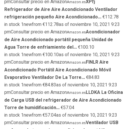
pmConsultar precio en Amazon
XPfj
Amazon.es
Refrigerador de Aire Aire Acondicionado Ventilador
refrigeración pequeño Aire Acondicionado...
€112.78
in stock 1newfrom €112.78as of noviembre 10, 2021 9:23
pmConsultar precio en Amazon
Acondicionador
Amazon.es
de Aire Acondicionado portátil pequeña Unidad de
Agua Torre de enfriamiento del...
€100.10
in stock 1newfrom €100.10as of noviembre 10, 2021 9:23
pmConsultar precio en Amazon
FINLR Aire
Amazon.es
Acondicionado Portátil Aire Acondicionado Móvil
Evaporativo Ventilador De La Torre...
€84.83
in stock 1newfrom €84.83as of noviembre 10, 2021 9:23
pmConsultar precio en Amazon
LLDKA La Oficina
Amazon.es
de Carga USB del refrigerador de Aire Acondicionado
Torre de humidificación...
€57.04
in stock 1newfrom €57.04as of noviembre 10, 2021 9:23
pmConsultar precio en Amazon
Ventilador USB
Amazon.es