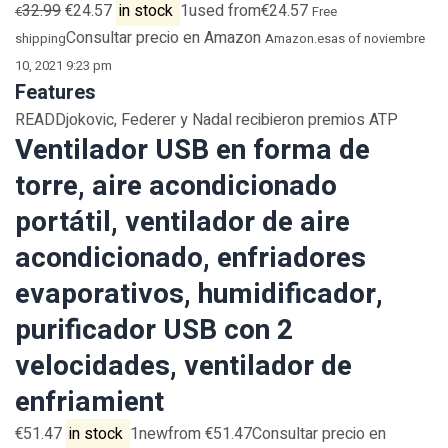
32.99
€24.57
in stock
1used from€24.57
€
Free
Consultar precio en Amazon
shipping
Amazon.es
as of noviembre
10, 2021 9:23 pm
Features
READDjokovic, Federer y Nadal recibieron premios ATP
Ventilador USB en forma de
torre, aire acondicionado
portátil, ventilador de aire
acondicionado, enfriadores
evaporativos, humidificador,
purificador USB con 2
velocidades, ventilador de
enfriamient
€51.47
in stock
1newfrom €51.47Consultar precio en