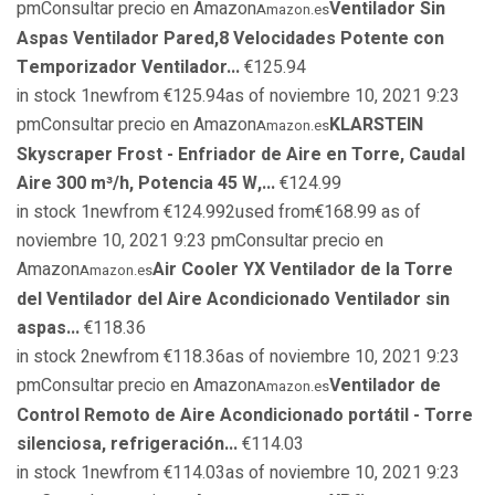
pmConsultar precio en Amazon
Ventilador Sin
Amazon.es
Aspas Ventilador Pared,8 Velocidades Potente con
Temporizador Ventilador...
€125.94
in stock 1newfrom €125.94as of noviembre 10, 2021 9:23
pmConsultar precio en Amazon
KLARSTEIN
Amazon.es
Skyscraper Frost - Enfriador de Aire en Torre, Caudal
Aire 300 m³/h, Potencia 45 W,...
€124.99
in stock 1newfrom €124.992used from€168.99 as of
noviembre 10, 2021 9:23 pmConsultar precio en
Amazon
Air Cooler YX Ventilador de la Torre
Amazon.es
del Ventilador del Aire Acondicionado Ventilador sin
aspas...
€118.36
in stock 2newfrom €118.36as of noviembre 10, 2021 9:23
pmConsultar precio en Amazon
Ventilador de
Amazon.es
Control Remoto de Aire Acondicionado portátil - Torre
silenciosa, refrigeración...
€114.03
in stock 1newfrom €114.03as of noviembre 10, 2021 9:23