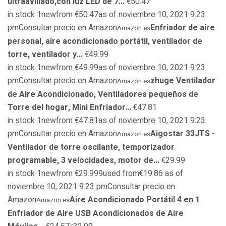
ultraavillado,con luz LED de 7...
€50.47
in stock 1newfrom €50.47as of noviembre 10, 2021 9:23
pmConsultar precio en Amazon
Enfriador de aire
Amazon.es
personal, aire acondicionado portátil, ventilador de
torre, ventilador y...
€49.99
in stock 1newfrom €49.99as of noviembre 10, 2021 9:23
pmConsultar precio en Amazon
zhuge Ventilador
Amazon.es
de Aire Acondicionado, Ventiladores pequeños de
Torre del hogar, Mini Enfriador...
€47.81
in stock 1newfrom €47.81as of noviembre 10, 2021 9:23
pmConsultar precio en Amazon
Aigostar 33JTS -
Amazon.es
Ventilador de torre oscilante, temporizador
programable, 3 velocidades, motor de...
€29.99
in stock 1newfrom €29.999used from€19.86 as of
noviembre 10, 2021 9:23 pmConsultar precio en
Amazon
Aire Acondicionado Portátil 4 en 1
Amazon.es
Enfriador de Aire USB Acondicionados de Aire