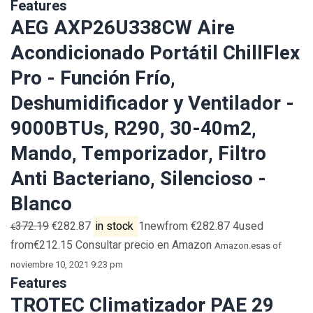
Features
AEG AXP26U338CW Aire
Acondicionado Portátil ChillFlex
Pro - Función Frío,
Deshumidificador y Ventilador -
9000BTUs, R290, 30-40m2,
Mando, Temporizador, Filtro
Anti Bacteriano, Silencioso -
Blanco
372.19
€282.87
in stock
1newfrom €282.87 4used
€
from€212.15 Consultar precio en Amazon
Amazon.es
as of
noviembre 10, 2021 9:23 pm
Features
TROTEC Climatizador PAE 29