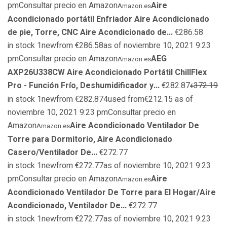
pmConsultar precio en Amazon
Aire
Amazon.es
Acondicionado portátil Enfriador Aire Acondicionado
de pie, Torre, CNC Aire Acondicionado de...
€286.58
in stock 1newfrom €286.58as of noviembre 10, 2021 9:23
pmConsultar precio en Amazon
AEG
Amazon.es
AXP26U338CW Aire Acondicionado Portátil ChillFlex
Pro - Función Frío, Deshumidificador y...
€282.87
372.19
€
in stock 1newfrom €282.874used from€212.15 as of
noviembre 10, 2021 9:23 pmConsultar precio en
Amazon
Aire Acondicionado Ventilador De
Amazon.es
Torre para Dormitorio, Aire Acondicionado
Casero/Ventilador De...
€272.77
in stock 1newfrom €272.77as of noviembre 10, 2021 9:23
pmConsultar precio en Amazon
Aire
Amazon.es
Acondicionado Ventilador De Torre para El Hogar/Aire
Acondicionado, Ventilador De...
€272.77
in stock 1newfrom €272.77as of noviembre 10, 2021 9:23